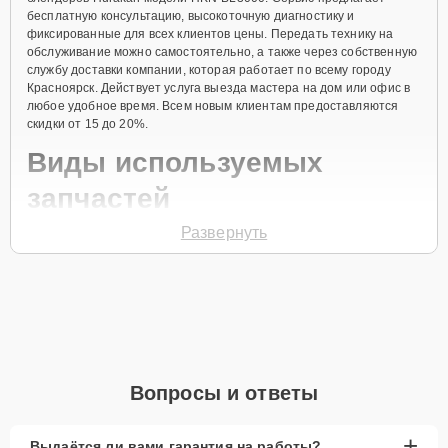
бесплатную консультацию, высокоточную диагностику и
фиксированные для всех клиентов цены. Передать технику на
обслуживание можно самостоятельно, а также через собственную
службу доставки компании, которая работает по всему городу
Красноярск. Действует услуга выезда мастера на дом или офис в
любое удобное время. Всем новым клиентам предоставляются
скидки от 15 до 20%.
Виды используемых
запчастей
Развернуть
Для ремонта блендера модели HKN‑BL3000 предлагаются как
оригинальные комплектующие бренда Hurakan, так и
качественные аналоги фирменных деталей. Выбор варианта
запчастей или качества аналогичных комплектующих всегда
остается за клиентом.
Как определиться с выбором запчастей:
Если устройство свежей модели и есть планы на
Вопросы и ответы
активное использование устройства дольше
года, рекомендуется выбор оригинальных
запчастей.
+
Выдаётся ли вами гарантия на работы?