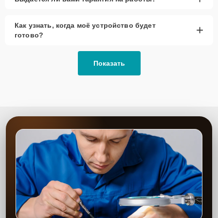
При наличии планов в скором времени заменить
устройство на более современное, лучше
Как узнать, когда моё устройство будет
+
рассмотреть вариант с использованием
готово?
качественного аналога брендовой детали.
Так или иначе, при ремонте будут использованы исключительно
Показать
высококачественные запчасти, будь это 100% оригинал, или
надежные аналоги проверенных и зарекомендовавших себя
производителей.
Этапы ремонта
Для оперативного ремонта вашей техники нужно:
Позвонить по телефону горячей линии или
запросить обратный звонок через Форму заявки
для быстрого уточнения деталей.
Привезти устройство в ближайший центр или
передать аппарат курьеру службы доставки,
дождаться результатов диагностики и принять
решение.
Дождаться оповещения о готовности и забрать