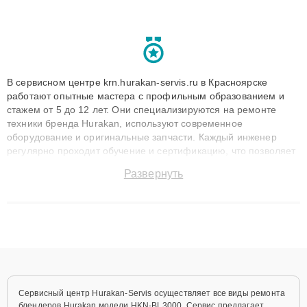
В сервисном центре krn.hurakan-servis.ru в Красноярске
работают опытные мастера с профильным образованием и
стажем от 5 до 12 лет. Они специализируются на ремонте
техники бренда Hurakan, используют современное
оборудование и оригинальные запчасти. Каждый инженер
регулярно проходит обучение и сертификацию, что позволяет
быстро и точноdiagnostikировать поломки и восстанавливать
Развернуть
технику с сохранением гарантии до 3 лет. Наши мастера
решают сложные случаи: от замены матриц и материнских
плат до ремонта после залития и восстановления данных.
Благодаря высокой квалификации и ответственному подходу
клиенты получают быстрый, качественный ремонт и понятные
объяснения по результатам диагностики.
Сервисный центр Hurakan-Servis осуществляет все виды ремонта
блендеров Hurakan модели HKN‑BL3000. Сервис предлагает