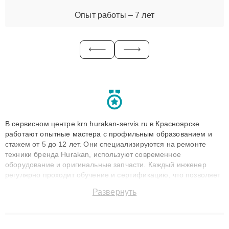
Опыт работы – 7 лет
В сервисном центре krn.hurakan-servis.ru в Красноярске
работают опытные мастера с профильным образованием и
стажем от 5 до 12 лет. Они специализируются на ремонте
техники бренда Hurakan, используют современное
оборудование и оригинальные запчасти. Каждый инженер
регулярно проходит обучение и сертификацию, что позволяет
быстро и точноdiagnostikировать поломки и восстанавливать
Развернуть
технику с сохранением гарантии до 3 лет. Наши мастера
решают сложные случаи: от замены матриц и материнских
плат до ремонта после залития и восстановления данных.
Благодаря высокой квалификации и ответственному подходу