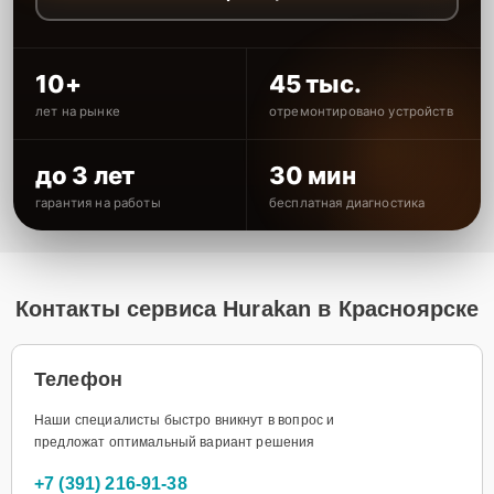
10+
45 тыс.
лет на рынке
отремонтировано устройств
до 3 лет
30 мин
гарантия на работы
бесплатная диагностика
Контакты сервиса Hurakan в Красноярске
Телефон
Наши специалисты быстро вникнут в вопрос и
предложат оптимальный вариант решения
+7 (391) 216-91-38