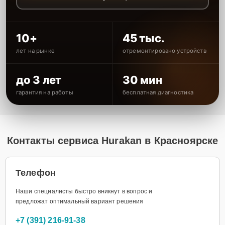
10+
45 тыс.
лет на рынке
отремонтировано устройств
до 3 лет
30 мин
гарантия на работы
бесплатная диагностика
Контакты сервиса Hurakan в Красноярске
Телефон
Наши специалисты быстро вникнут в вопрос и
предложат оптимальный вариант решения
+7 (391) 216-91-38