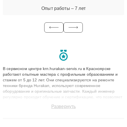
Опыт работы – 7 лет
В сервисном центре krn.hurakan-servis.ru в Красноярске
работают опытные мастера с профильным образованием и
стажем от 5 до 12 лет. Они специализируются на ремонте
техники бренда Hurakan, используют современное
оборудование и оригинальные запчасти. Каждый инженер
регулярно проходит обучение и сертификацию, что позволяет
быстро и точноdiagnostikировать поломки и восстанавливать
Развернуть
технику с сохранением гарантии до 3 лет. Наши мастера
решают сложные случаи: от замены матриц и материнских
плат до ремонта после залития и восстановления данных.
Благодаря высокой квалификации и ответственному подходу