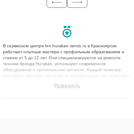
В сервисном центре krn.hurakan-servis.ru в Красноярске
работают опытные мастера с профильным образованием и
стажем от 5 до 12 лет. Они специализируются на ремонте
техники бренда Hurakan, используют современное
оборудование и оригинальные запчасти. Каждый инженер
регулярно проходит обучение и сертификацию, что позволяет
быстро и точноdiagnostikировать поломки и восстанавливать
Развернуть
технику с сохранением гарантии до 3 лет. Наши мастера
решают сложные случаи: от замены матриц и материнских
плат до ремонта после залития и восстановления данных.
Благодаря высокой квалификации и ответственному подходу
клиенты получают быстрый, качественный ремонт и понятные
объяснения по результатам диагностики.