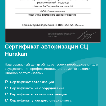
Сертификат авторизации СЦ
Hurakan
Наш сервисный центр обладает всеми необходимыми для
осуществления профессионального ремонта техники
Hurakan сертификатами:
Сертификат авторизации
Сертификаты на оборудование
Сертификаты на комплектующие
Сертификат у каждого специалиста