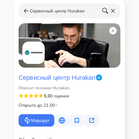
Стоимость услуг и
запчастей
Сервисный центр Hurakan
Для всех клиентов действуют демократичные и фиксированные
цены. Конечная стоимость работ обсуждается с клиентом и не в
коем случае не может измениться в процессе работ. Сервис не
навязывает клиентам дополнительные услуги и не
предусматривает скрытые платежи. Рассчитать предварительную
стоимость ремонта можно с помощью нашего
Калькулятора
.
Скорость диагностики и
ремонта
Сервисный центр Hurakan
Ремонт техники Hurakan
Наша компания ценит время клиентов и понимает важность
5,0
0 оценки
оперативного решения любых вопросов. В среднем, ремонт
занимает не более трех часов, поэтому в большинстве случаев
Открыто до 21:00
клиент сможет забрать свой гаджет в этот же день. При
необходимости предоставляется услуга экспресс-ремонта.
Маршрут
Внимание! Устройство отправляется на ремонт только после
согласования вариантов запчастей и стоимости ремонта с
клиентом. Стоимость ремонта фиксируется и не может быть
изменена в процессе или после завершения работ.