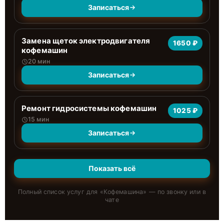
Записаться
Замена щеток электродвигателя
1650 ₽
кофемашин
20 мин
Записаться
Ремонт гидросистемы кофемашин
1025 ₽
15 мин
Записаться
Показать всё
Полный список услуг для «
Кофемашина
» — по звонку или в
чате