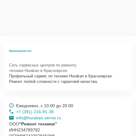
Сервисный центр Hurakan-Servis несет полную ответственность
за сохранность техники и безопасность личных данных на
ремонтируемых устройствах клиентов, в соответствии с
действующим законодательством Российской Федерации.
Как начать ремонт
Для запуска процесса ремонта кофемашины Hurakan HKN-ME709
Hurakanservis
нужно просто оставить
Заявку на сайте
или позвонить телефону
горячей линии: +7 (391) 216-91-38. Наши специалисты оперативно
Сеть сервисных центров по ремонту
проконсультируют по всем необходимым вопросам, запишут на
техники Hurakan в Красноярске.
диагностику, подскажут с вариантами курьерской доставки или
Профильный сервис по технике Hurakan в Красноярске.
оформят выезд мастера в удобное время и место.
Ремонт любой сложности с гарантией качества.
Ежедневно, с 10:00 до 20:00
+7 (391) 216-91-38
info@hurakan-servis.ru
ООО
“Ремонт техники”
ИНН
234789782
ОГРН
98742397845098