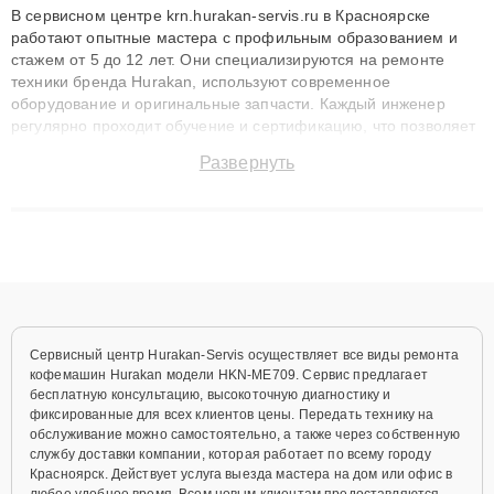
В сервисном центре krn.hurakan-servis.ru в Красноярске
работают опытные мастера с профильным образованием и
стажем от 5 до 12 лет. Они специализируются на ремонте
техники бренда Hurakan, используют современное
оборудование и оригинальные запчасти. Каждый инженер
регулярно проходит обучение и сертификацию, что позволяет
быстро и точноdiagnostikировать поломки и восстанавливать
Развернуть
технику с сохранением гарантии до 3 лет. Наши мастера
решают сложные случаи: от замены матриц и материнских
плат до ремонта после залития и восстановления данных.
Благодаря высокой квалификации и ответственному подходу
клиенты получают быстрый, качественный ремонт и понятные
объяснения по результатам диагностики.
Сервисный центр Hurakan-Servis осуществляет все виды ремонта
кофемашин Hurakan модели HKN-ME709. Сервис предлагает
бесплатную консультацию, высокоточную диагностику и
фиксированные для всех клиентов цены. Передать технику на
обслуживание можно самостоятельно, а также через собственную
службу доставки компании, которая работает по всему городу
Красноярск. Действует услуга выезда мастера на дом или офис в
любое удобное время. Всем новым клиентам предоставляются