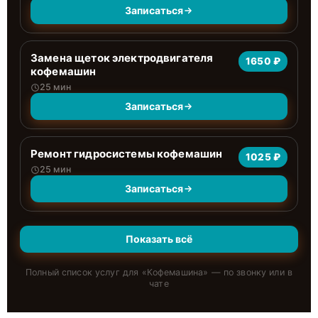
Записаться
Замена щеток электродвигателя
1650 ₽
кофемашин
25 мин
Записаться
Ремонт гидросистемы кофемашин
1025 ₽
25 мин
Записаться
Показать всё
Полный список услуг для «
Кофемашина
» — по звонку или в
чате