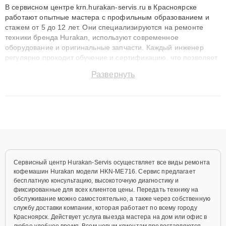
В сервисном центре krn.hurakan-servis.ru в Красноярске
работают опытные мастера с профильным образованием и
стажем от 5 до 12 лет. Они специализируются на ремонте
техники бренда Hurakan, используют современное
оборудование и оригинальные запчасти. Каждый инженер
регулярно проходит обучение и сертификацию, что позволяет
быстро и точноdiagnostikировать поломки и восстанавливать
Развернуть
технику с сохранением гарантии до 3 лет. Наши мастера
решают сложные случаи: от замены матриц и материнских
плат до ремонта после залития и восстановления данных.
Благодаря высокой квалификации и ответственному подходу
клиенты получают быстрый, качественный ремонт и понятные
объяснения по результатам диагностики.
Сервисный центр Hurakan-Servis осуществляет все виды ремонта
кофемашин Hurakan модели HKN-ME716. Сервис предлагает
бесплатную консультацию, высокоточную диагностику и
фиксированные для всех клиентов цены. Передать технику на
обслуживание можно самостоятельно, а также через собственную
службу доставки компании, которая работает по всему городу
Красноярск. Действует услуга выезда мастера на дом или офис в
любое удобное время. Всем новым клиентам предоставляются