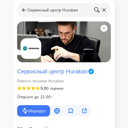
Стоимость услуг и
запчастей
Сервисный центр Hurakan
Для всех клиентов действуют демократичные и фиксированные
цены. Конечная стоимость работ обсуждается с клиентом и не в
коем случае не может измениться в процессе работ. Сервис не
навязывает клиентам дополнительные услуги и не
предусматривает скрытые платежи. Рассчитать предварительную
стоимость ремонта можно с помощью нашего
Калькулятора
.
Скорость диагностики и
ремонта
Сервисный центр Hurakan
Ремонт техники Hurakan
Наша компания ценит время клиентов и понимает важность
5,0
0 оценки
оперативного решения любых вопросов. В среднем, ремонт
занимает не более трех часов, поэтому в большинстве случаев
Открыто до 21:00
клиент сможет забрать свой гаджет в этот же день. При
необходимости предоставляется услуга экспресс-ремонта.
Маршрут
Внимание! Устройство отправляется на ремонт только после
согласования вариантов запчастей и стоимости ремонта с
клиентом. Стоимость ремонта фиксируется и не может быть
изменена в процессе или после завершения работ.