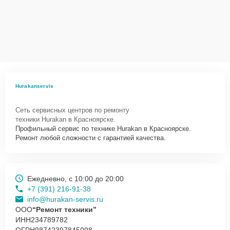
Сервисный центр Hurakan-Servis несет полную ответственность
за сохранность техники и безопасность личных данных на
ремонтируемых устройствах клиентов, в соответствии с
действующим законодательством Российской Федерации.
Как начать ремонт
Для запуска процесса ремонта кофемашины Hurakan HKN-ME716
Hurakanservis
нужно просто оставить
Заявку на сайте
или позвонить телефону
горячей линии: +7 (391) 216-91-38. Наши специалисты оперативно
Сеть сервисных центров по ремонту
проконсультируют по всем необходимым вопросам, запишут на
техники Hurakan в Красноярске.
диагностику, подскажут с вариантами курьерской доставки или
Профильный сервис по технике Hurakan в Красноярске.
оформят выезд мастера в удобное время и место.
Ремонт любой сложности с гарантией качества.
Ежедневно, с 10:00 до 20:00
+7 (391) 216-91-38
info@hurakan-servis.ru
ООО
“Ремонт техники”
ИНН
234789782
ОГРН
98742397845098