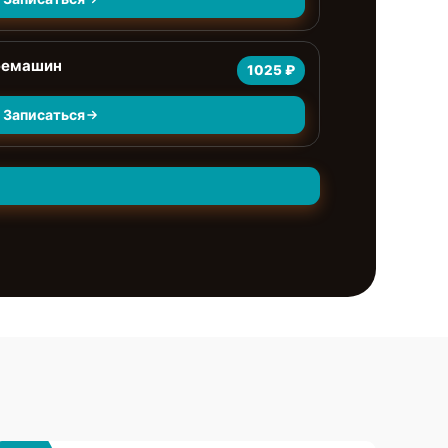
фемашин
1025 ₽
Записаться