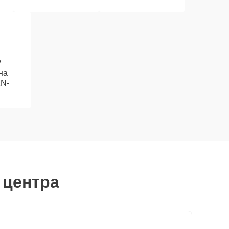
на
N-
 центра