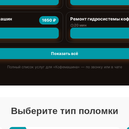
машин
Ремонт гидросистемы ко
1650 ₽
20 мин
Показать всё
Полный список услуг для «
Кофемашина
» — по звонку или в чате
Выберите тип поломки