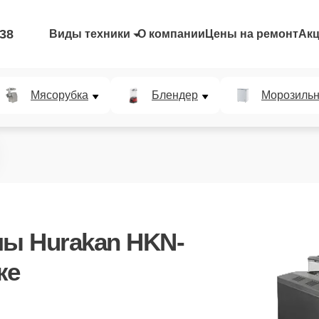
-38
Виды техники
О компании
Цены на ремонт
Ак
Мясорубка
Блендер
Морозильн
ы Hurakan HKN-
ке