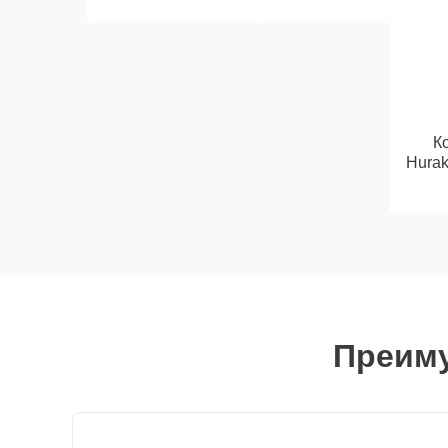
К
Hura
Преиму