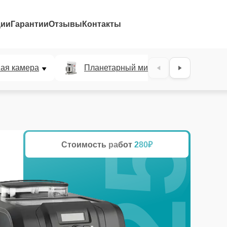
ции
Гарантии
Отзывы
Контакты
25%
ая камера
Планетарный миксер
Льд
Стоимость работ
280₽