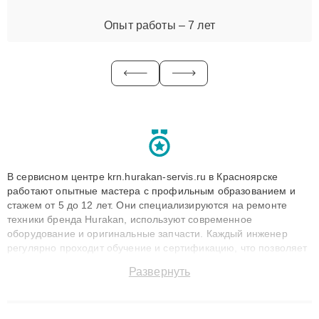
Опыт работы – 7 лет
В сервисном центре krn.hurakan-servis.ru в Красноярске
работают опытные мастера с профильным образованием и
стажем от 5 до 12 лет. Они специализируются на ремонте
техники бренда Hurakan, используют современное
оборудование и оригинальные запчасти. Каждый инженер
регулярно проходит обучение и сертификацию, что позволяет
быстро и точноdiagnostikировать поломки и восстанавливать
Развернуть
технику с сохранением гарантии до 3 лет. Наши мастера
решают сложные случаи: от замены матриц и материнских
плат до ремонта после залития и восстановления данных.
Благодаря высокой квалификации и ответственному подходу