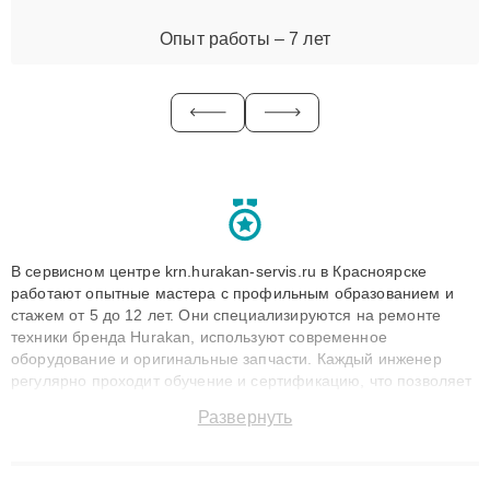
Опыт работы – 7 лет
В сервисном центре krn.hurakan-servis.ru в Красноярске
работают опытные мастера с профильным образованием и
стажем от 5 до 12 лет. Они специализируются на ремонте
техники бренда Hurakan, используют современное
оборудование и оригинальные запчасти. Каждый инженер
регулярно проходит обучение и сертификацию, что позволяет
быстро и точноdiagnostikировать поломки и восстанавливать
Развернуть
технику с сохранением гарантии до 3 лет. Наши мастера
решают сложные случаи: от замены матриц и материнских
плат до ремонта после залития и восстановления данных.
Благодаря высокой квалификации и ответственному подходу