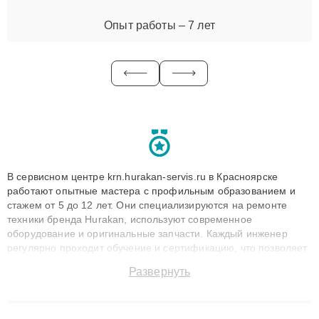
Опыт работы – 7 лет
В сервисном центре krn.hurakan-servis.ru в Красноярске
работают опытные мастера с профильным образованием и
стажем от 5 до 12 лет. Они специализируются на ремонте
техники бренда Hurakan, используют современное
оборудование и оригинальные запчасти. Каждый инженер
регулярно проходит обучение и сертификацию, что позволяет
быстро и точноdiagnostikировать поломки и восстанавливать
Развернуть
технику с сохранением гарантии до 3 лет. Наши мастера
решают сложные случаи: от замены матриц и материнских
плат до ремонта после залития и восстановления данных.
Благодаря высокой квалификации и ответственному подходу