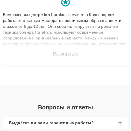
В сервисном центре krn.hurakan-servis.ru в Красноярске
работают опытные мастера с профильным образованием и
стажем от 5 до 12 лет. Они специализируются на ремонте
техники бренда Hurakan, используют современное
оборудование и оригинальные запчасти. Каждый инженер
регулярно проходит обучение и сертификацию, что позволяет
быстро и точноdiagnostikировать поломки и восстанавливать
Развернуть
технику с сохранением гарантии до 3 лет. Наши мастера
решают сложные случаи: от замены матриц и материнских
плат до ремонта после залития и восстановления данных.
Благодаря высокой квалификации и ответственному подходу
клиенты получают быстрый, качественный ремонт и понятные
объяснения по результатам диагностики.
Вопросы и ответы
+
Выдаётся ли вами гарантия на работы?