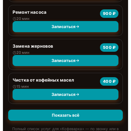
Ремонт насоса
900 ₽
20 мин
Записаться
Замена жерновов
500 ₽
20 мин
Записаться
Чистка от кофейных масел
400 ₽
15 мин
Записаться
Показать всё
Полный список услуг для «
Кофеварка
» — по звонку или в