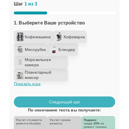
Шаг
1 из 3
1. Выберите Ваше устройство
Кофемашина
Кофеварка
Мясорубка
Блендер
Морозильная
камера
Планетарный
миксер
Показать еще
Следующий шаг
По окончанию теста вы получаете:
Расчет стоимости
Расчет сроков
Подарок:
ремонта Hurakan
ремонта
скидку
25%
на
ремонт техники