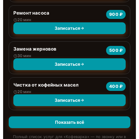
Ремонт насоса
900 ₽
20 мин
Записаться
Замена жерновов
500 ₽
30 мин
Записаться
Чистка от кофейных масел
400 ₽
20 мин
Записаться
Показать всё
Полный список услуг для «
Кофеварка
» — по звонку или в