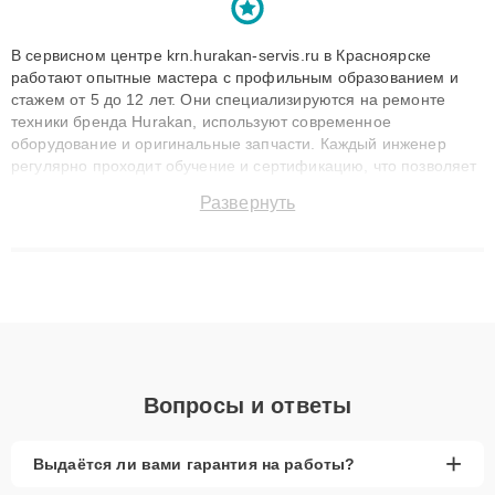
В сервисном центре krn.hurakan-servis.ru в Красноярске
работают опытные мастера с профильным образованием и
стажем от 5 до 12 лет. Они специализируются на ремонте
техники бренда Hurakan, используют современное
оборудование и оригинальные запчасти. Каждый инженер
регулярно проходит обучение и сертификацию, что позволяет
быстро и точноdiagnostikировать поломки и восстанавливать
Развернуть
технику с сохранением гарантии до 3 лет. Наши мастера
решают сложные случаи: от замены матриц и материнских
плат до ремонта после залития и восстановления данных.
Благодаря высокой квалификации и ответственному подходу
клиенты получают быстрый, качественный ремонт и понятные
объяснения по результатам диагностики.
Вопросы и ответы
+
Выдаётся ли вами гарантия на работы?