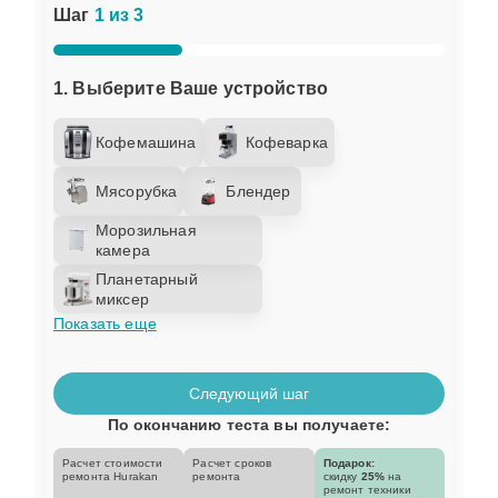
Шаг
1 из 3
1. Выберите Ваше устройство
Кофемашина
Кофеварка
Мясорубка
Блендер
Морозильная
камера
Планетарный
миксер
Показать еще
Следующий шаг
По окончанию теста вы получаете:
Расчет стоимости
Расчет сроков
Подарок:
ремонта Hurakan
ремонта
скидку
25%
на
ремонт техники