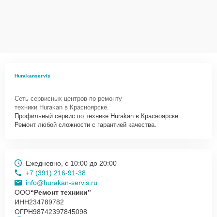
Сервисный центр Hurakan-Servis несет полную ответственность
за сохранность техники и безопасность личных данных на
ремонтируемых устройствах клиентов, в соответствии с
действующим законодательством Российской Федерации.
Как начать ремонт
Для запуска процесса ремонта льдогенератора Hurakan HKN-
Hurakanservis
IMC40 нужно просто оставить
Заявку на сайте
или позвонить
телефону горячей линии: +7 (391) 216-91-38. Наши специалисты
Сеть сервисных центров по ремонту
оперативно проконсультируют по всем необходимым вопросам,
техники Hurakan в Красноярске.
запишут на диагностику, подскажут с вариантами курьерской
Профильный сервис по технике Hurakan в Красноярске.
доставки или оформят выезд мастера в удобное время и место.
Ремонт любой сложности с гарантией качества.
Ежедневно, с 10:00 до 20:00
+7 (391) 216-91-38
info@hurakan-servis.ru
ООО
“Ремонт техники”
ИНН
234789782
ОГРН
98742397845098