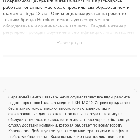
В сервисном центре krn.hurakan-servis.ru в Красноярске
работают опытные мастера с профильным образованием и
стажем от 5 до 12 лет. Они специализируются на ремонте
техники бренда Hurakan, используют современное
оборудование и оригинальные запчасти. Каждый инженер
регулярно проходит обучение и сертификацию, что позволяет
быстро и точноdiagnostikировать поломки и восстанавливать
Развернуть
технику с сохранением гарантии до 3 лет. Наши мастера
решают сложные случаи: от замены матриц и материнских
плат до ремонта после залития и восстановления данных.
Благодаря высокой квалификации и ответственному подходу
клиенты получают быстрый, качественный ремонт и понятные
объяснения по результатам диагностики.
Сервисный центр Hurakan-Servis осуществляет все виды ремонта
льдогенераторов Hurakan модели HKN-IMC40. Сервис предлагает
бесплатную консультацию, высокоточную диагностику и
фиксированные для всех клиентов цены. Передать технику на
обслуживание можно самостоятельно, а также через собственную
службу доставки компании, которая работает по всему городу
Красноярск. Действует услуга выезда мастера на дом или офис в
любое удобное время. Всем новым клиентам предоставляются