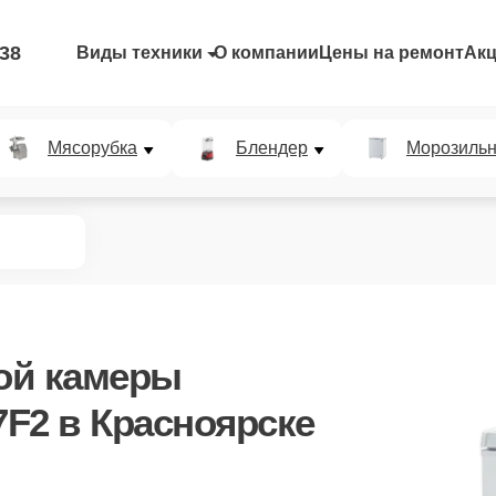
-38
Виды техники
О компании
Цены на ремонт
Ак
Мясорубка
Блендер
Морозильн
ой камеры
7F2
в Красноярске