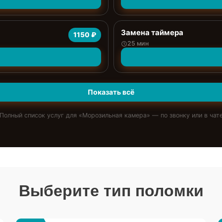
Замена таймера
1150 ₽
25 мин
Показать всё
Полный список услуг для «
Морозильная камера
» — по звонку или в чат
Выберите тип поломки