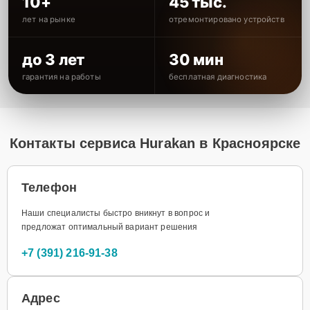
10+
45 тыс.
лет на рынке
отремонтировано устройств
до 3 лет
30 мин
гарантия на работы
бесплатная диагностика
Контакты сервиса Hurakan в Красноярске
Телефон
Наши специалисты быстро вникнут в вопрос и
предложат оптимальный вариант решения
+7 (391) 216-91-38
Адрес