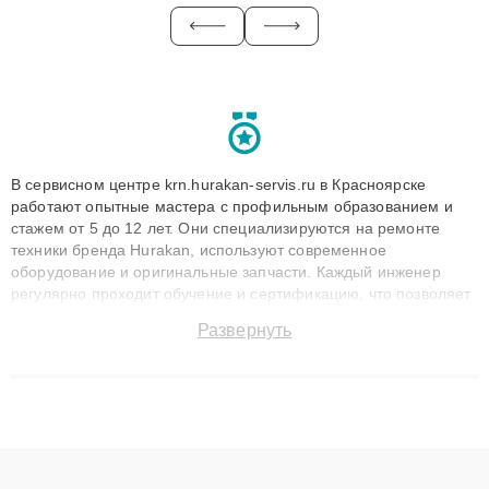
В сервисном центре krn.hurakan-servis.ru в Красноярске
работают опытные мастера с профильным образованием и
стажем от 5 до 12 лет. Они специализируются на ремонте
техники бренда Hurakan, используют современное
оборудование и оригинальные запчасти. Каждый инженер
регулярно проходит обучение и сертификацию, что позволяет
быстро и точноdiagnostikировать поломки и восстанавливать
Развернуть
технику с сохранением гарантии до 3 лет. Наши мастера
решают сложные случаи: от замены матриц и материнских
плат до ремонта после залития и восстановления данных.
Благодаря высокой квалификации и ответственному подходу
клиенты получают быстрый, качественный ремонт и понятные
объяснения по результатам диагностики.