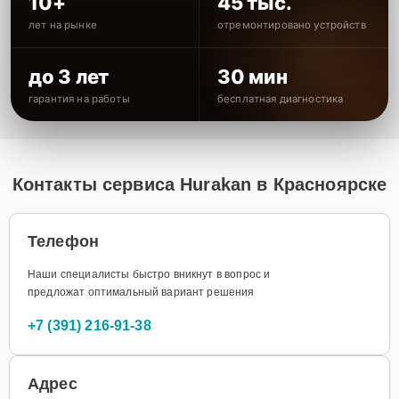
10+
45 тыс.
лет на рынке
отремонтировано устройств
до 3 лет
30 мин
гарантия на работы
бесплатная диагностика
Контакты сервиса Hurakan в Красноярске
Телефон
Наши специалисты быстро вникнут в вопрос и
предложат оптимальный вариант решения
+7 (391) 216-91-38
Адрес