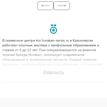
В сервисном центре krn.hurakan-servis.ru в Красноярске
работают опытные мастера с профильным образованием и
стажем от 5 до 12 лет. Они специализируются на ремонте
техники бренда Hurakan, используют современное
оборудование и оригинальные запчасти. Каждый инженер
регулярно проходит обучение и сертификацию, что позволяет
быстро и точноdiagnostikировать поломки и восстанавливать
Развернуть
технику с сохранением гарантии до 3 лет. Наши мастера
решают сложные случаи: от замены матриц и материнских
плат до ремонта после залития и восстановления данных.
Благодаря высокой квалификации и ответственному подходу
клиенты получают быстрый, качественный ремонт и понятные
объяснения по результатам диагностики.