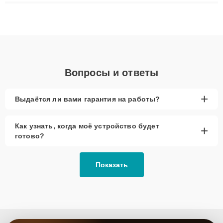
плат до ремонта после залития и восстановления данных.
Благодаря высокой квалификации и ответственному подходу
клиенты получают быстрый, качественный ремонт и понятные
объяснения по результатам диагностики.
Вопросы и ответы
+
Выдаётся ли вами гарантия на работы?
Как узнать, когда моё устройство будет
+
готово?
Показать