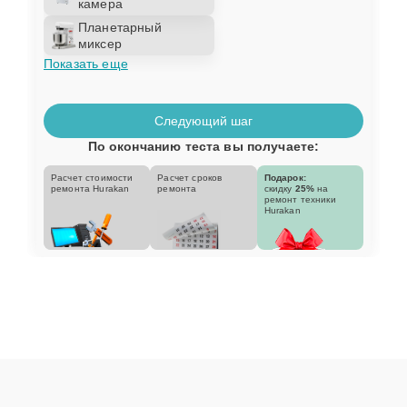
камера
Планетарный
миксер
Показать еще
Следующий шаг
По окончанию теста вы получаете:
Расчет стоимости
Расчет сроков
Подарок:
ремонта Hurakan
ремонта
скидку
25%
на
ремонт техники
Hurakan