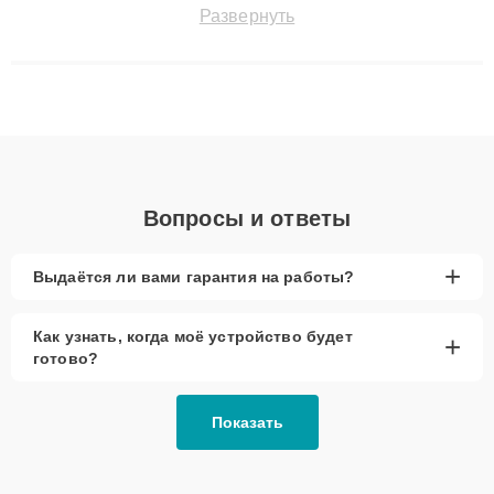
быстро и точноdiagnostikировать поломки и восстанавливать
Развернуть
технику с сохранением гарантии до 3 лет. Наши мастера
решают сложные случаи: от замены матриц и материнских
плат до ремонта после залития и восстановления данных.
Благодаря высокой квалификации и ответственному подходу
клиенты получают быстрый, качественный ремонт и понятные
объяснения по результатам диагностики.
Вопросы и ответы
+
Выдаётся ли вами гарантия на работы?
Как узнать, когда моё устройство будет
+
готово?
Показать