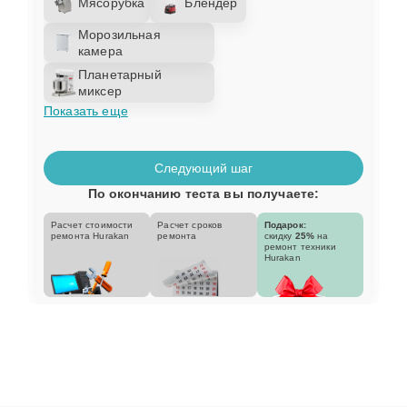
Мясорубка
Блендер
Морозильная
камера
Планетарный
миксер
Показать еще
Следующий шаг
По окончанию теста вы получаете:
Расчет стоимости
Расчет сроков
Подарок:
ремонта Hurakan
ремонта
скидку
25%
на
ремонт техники
Hurakan