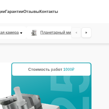
ции
Гарантии
Отзывы
Контакты
25%
ая камера
Планетарный миксер
Льд
Стоимость работ
1000₽