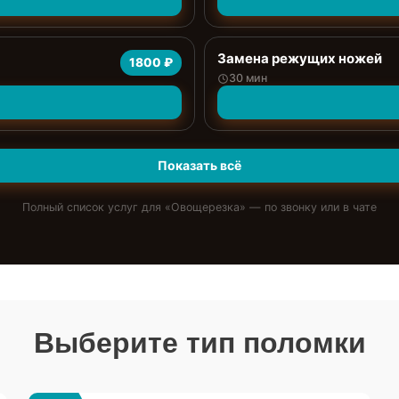
Замена режущих ножей
1800 ₽
30 мин
Показать всё
Полный список услуг для «
Овощерезка
» — по звонку или в чате
Выберите тип поломки