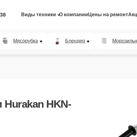
-38
Виды техники
О компании
Цены на ремонт
Ак
Мясорубка
Блендер
Морозильн
 Hurakan HKN-