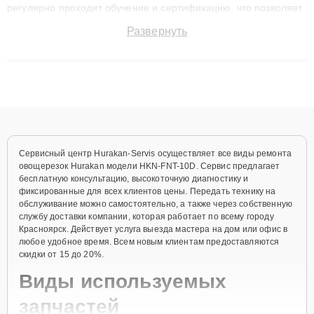
регулярно проходит обучение и сертификацию, что позволяет
быстро и точноdiagnostikировать поломки и восстанавливать
Развернуть
технику с сохранением гарантии до 3 лет. Наши мастера
решают сложные случаи: от замены матриц и материнских
плат до ремонта после залития и восстановления данных.
Благодаря высокой квалификации и ответственному подходу
клиенты получают быстрый, качественный ремонт и понятные
объяснения по результатам диагностики.
Сервисный центр Hurakan-Servis осуществляет все виды ремонта
овощерезок Hurakan модели HKN-FNT-10D. Сервис предлагает
бесплатную консультацию, высокоточную диагностику и
фиксированные для всех клиентов цены. Передать технику на
обслуживание можно самостоятельно, а также через собственную
службу доставки компании, которая работает по всему городу
Красноярск. Действует услуга выезда мастера на дом или офис в
любое удобное время. Всем новым клиентам предоставляются
скидки от 15 до 20%.
Виды используемых
запчастей