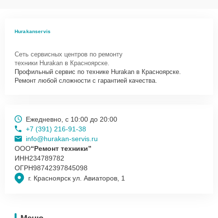
Как начать ремонт
Для запуска процесса ремонта овощерезки Hurakan HKN-FNT-10D
Hurakanservis
нужно просто оставить
Заявку на сайте
или позвонить телефону
горячей линии: +7 (391) 216-91-38. Наши специалисты оперативно
Сеть сервисных центров по ремонту
проконсультируют по всем необходимым вопросам, запишут на
техники Hurakan в Красноярске.
диагностику, подскажут с вариантами курьерской доставки или
Профильный сервис по технике Hurakan в Красноярске.
оформят выезд мастера в удобное время и место.
Ремонт любой сложности с гарантией качества.
Ежедневно, с 10:00 до 20:00
+7 (391) 216-91-38
info@hurakan-servis.ru
ООО
“Ремонт техники”
ИНН
234789782
ОГРН
98742397845098
г. Красноярск ул. Авиаторов, 1