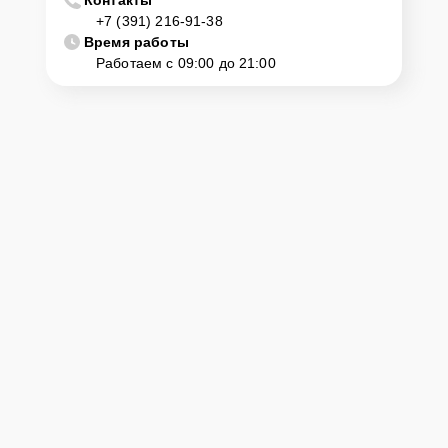
Если у клиента нет времени или возможности для перемещения
+7 (391) 216-91-38
крупногабаритной техники, он может заказать курьерскую
Время работы
доставку или услугу выезда мастера. Специалист приедет в
Работаем с 09:00 до 21:00
удобное место и время, проведет тщательную диагностику и при
наличии оборудования осуществит оперативный ремонт.
Как приехать в сервисный
центр
Клиент может самостоятельно привезти устройство на
диагностику и ремонт. Для этого нужно позвонить по телефону
горячей линии или оставить заявку, согласовать удобное время и
подъехать по адресу: г. Красноярск, ул. Авиаторов, 1.
Ответственность за
технику
Сервисный центр Hurakan-Servis несет полную ответственность
за сохранность техники и безопасность личных данных на
ремонтируемых устройствах клиентов, в соответствии с
действующим законодательством Российской Федерации.