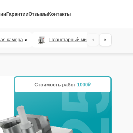
ции
Гарантии
Отзывы
Контакты
25%
ая камера
Планетарный миксер
Льд
Стоимость работ
1000₽