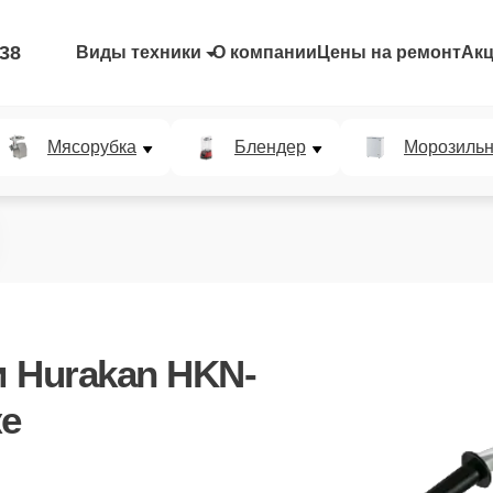
-38
Виды техники
О компании
Цены на ремонт
Ак
Мясорубка
Блендер
Морозильн
 Hurakan HKN-
ке