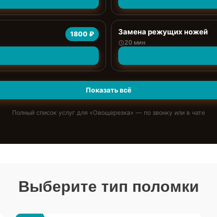
Замена режущих ножей
1800 ₽
20 мин
Показать всё
Полный список услуг для «
Овощерезка
» — по звонку или в чате
Выберите тип поломки