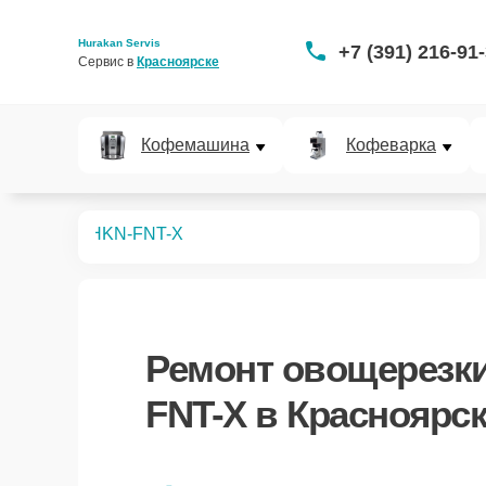
Hurakan Servis
+7 (391) 216-91
Сервис в 
Красноярске
Кофемашина
Кофеварка
вощерезок
HKN-FNT-X
Ремонт
овощерезки
FNT-X
в Красноярс