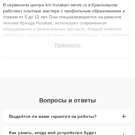
В сервисном центре krn.hurakan-servis.ru в Красноярске
работают опытные мастера с профильным образованием и
стажем от 5 до 12 лет. Они специализируются на ремонте
техники бренда Hurakan, используют современное
оборудование и оригинальные запчасти. Каждый инженер
регулярно проходит обучение и сертификацию, что позволяет
быстро и точноdiagnostikировать поломки и восстанавливать
Развернуть
технику с сохранением гарантии до 3 лет. Наши мастера
решают сложные случаи: от замены матриц и материнских
плат до ремонта после залития и восстановления данных.
Благодаря высокой квалификации и ответственному подходу
клиенты получают быстрый, качественный ремонт и понятные
объяснения по результатам диагностики.
Вопросы и ответы
+
Выдаётся ли вами гарантия на работы?
Как узнать, когда моё устройство будет