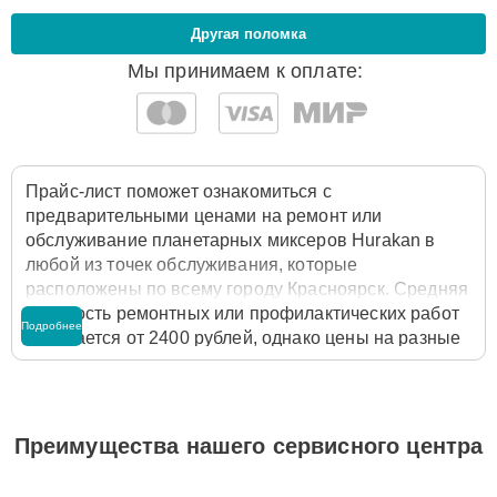
Другая поломка
Мы принимаем к оплате:
Прайс-лист поможет ознакомиться с
предварительными ценами на ремонт или
обслуживание планетарных миксеров Hurakan в
любой из точек обслуживания, которые
расположены по всему городу Красноярск. Средняя
стоимость ремонтных или профилактических работ
Подробнее
начинается от 2400 рублей, однако цены на разные
виды комплектующих могут различаться. Полную
стоимость работ с учётом запчастей или расходных
материалов необходимо уточнять со специалистом
службы заботы о клиентах. Для расчета итоговой
Преимущества нашего сервисного центра
стоимости ремонта планетарного миксера
достаточно позвонить по телефону горячей линии