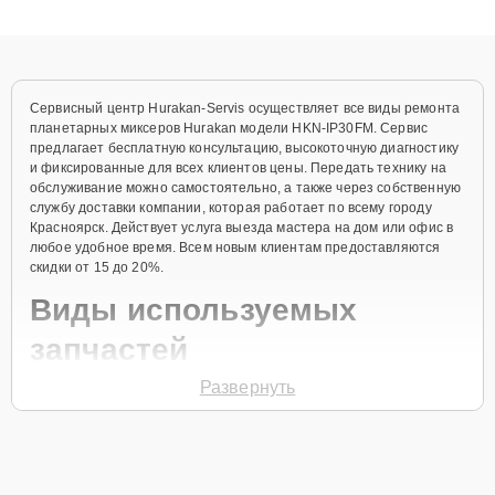
клиенты получают быстрый, качественный ремонт и понятные
объяснения по результатам диагностики.
Сервисный центр Hurakan-Servis осуществляет все виды ремонта
планетарных миксеров Hurakan модели HKN-IP30FM. Сервис
предлагает бесплатную консультацию, высокоточную диагностику
и фиксированные для всех клиентов цены. Передать технику на
обслуживание можно самостоятельно, а также через собственную
службу доставки компании, которая работает по всему городу
Красноярск. Действует услуга выезда мастера на дом или офис в
любое удобное время. Всем новым клиентам предоставляются
скидки от 15 до 20%.
Виды используемых
запчастей
Развернуть
Для ремонта планетарного миксера модели HKN-IP30FM
предлагаются как оригинальные комплектующие бренда Hurakan,
так и качественные аналоги фирменных деталей. Выбор варианта
запчастей или качества аналогичных комплектующих всегда
остается за клиентом.