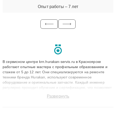
Опыт работы – 7 лет
В сервисном центре krn.hurakan-servis.ru в Красноярске
работают опытные мастера с профильным образованием и
стажем от 5 до 12 лет. Они специализируются на ремонте
техники бренда Hurakan, используют современное
оборудование и оригинальные запчасти. Каждый инженер
регулярно проходит обучение и сертификацию, что позволяет
быстро и точноdiagnostikировать поломки и восстанавливать
Развернуть
технику с сохранением гарантии до 3 лет. Наши мастера
решают сложные случаи: от замены матриц и материнских
плат до ремонта после залития и восстановления данных.
Благодаря высокой квалификации и ответственному подходу