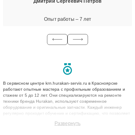
Дмитрий Сергеевич Петров
Опыт работы – 7 лет
В сервисном центре krn.hurakan-servis.ru в Красноярске
работают опытные мастера с профильным образованием и
стажем от 5 до 12 лет. Они специализируются на ремонте
техники бренда Hurakan, используют современное
оборудование и оригинальные запчасти. Каждый инженер
регулярно проходит обучение и сертификацию, что позволяет
быстро и точноdiagnostikировать поломки и восстанавливать
Развернуть
технику с сохранением гарантии до 3 лет. Наши мастера
решают сложные случаи: от замены матриц и материнских