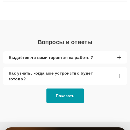
плат до ремонта после залития и восстановления данных.
Благодаря высокой квалификации и ответственному подходу
клиенты получают быстрый, качественный ремонт и понятные
объяснения по результатам диагностики.
Вопросы и ответы
+
Выдаётся ли вами гарантия на работы?
Как узнать, когда моё устройство будет
+
готово?
Показать