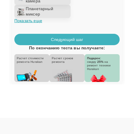
камера
Планетарный
миксер
Показать еще
Следующий шаг
По окончанию теста вы получаете:
Расчет стоимости
Расчет сроков
Подарок:
ремонта Hurakan
ремонта
скидку
25%
на
ремонт техники
Hurakan