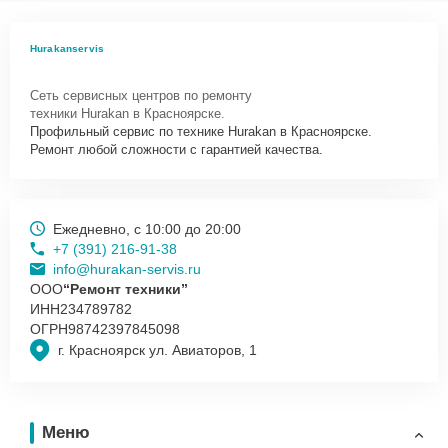
Как начать ремонт
Для запуска процесса ремонта слайсера Hurakan HKN-HM300
Hurakanservis
нужно просто оставить
Заявку на сайте
или позвонить телефону
горячей линии: +7 (391) 216-91-38. Наши специалисты оперативно
Сеть сервисных центров по ремонту
проконсультируют по всем необходимым вопросам, запишут на
техники Hurakan в Красноярске.
диагностику, подскажут с вариантами курьерской доставки или
Профильный сервис по технике Hurakan в Красноярске.
оформят выезд мастера в удобное время и место.
Ремонт любой сложности с гарантией качества.
Ежедневно, с 10:00 до 20:00
+7 (391) 216-91-38
info@hurakan-servis.ru
ООО
“Ремонт техники”
ИНН
234789782
ОГРН
98742397845098
г. Красноярск ул. Авиаторов, 1
Меню