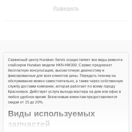
быстро и точноdiagnostikировать поломки и восстанавливать
Развернуть
технику с сохранением гарантии до 3 лет. Наши мастера
решают сложные случаи: от замены матриц и материнских
плат до ремонта после залития и восстановления данных.
Благодаря высокой квалификации и ответственному подходу
клиенты получают быстрый, качественный ремонт и понятные
объяснения по результатам диагностики.
Сервисный центр Hurakan-Servis осуществляет все виды ремонта
слайсеров Hurakan модели HKN-HM300. Сервис предлагает
бесплатную консультацию, высокоточную диагностику и
фиксированные для всех клиентов цены. Передать технику на
обслуживание можно самостоятельно, а также через собственную
службу доставки компании, которая работает по всему городу
Красноярск. Действует услуга выезда мастера на дом или офис в
любое удобное время. Всем новым клиентам предоставляются
скидки от 15 до 20%.
Виды используемых
запчастей