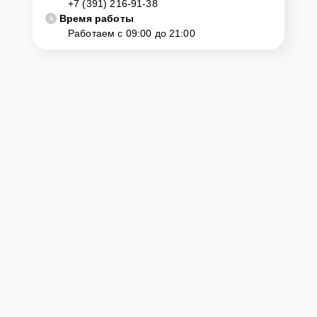
+7 (391) 216-91-38
крупногабаритной техники, он может заказать курьерскую
Время работы
доставку или услугу выезда мастера. Специалист приедет в
Работаем с 09:00 до 21:00
удобное место и время, проведет тщательную диагностику и при
наличии оборудования осуществит оперативный ремонт.
Как приехать в сервисный
центр
Клиент может самостоятельно привезти устройство на
диагностику и ремонт. Для этого нужно позвонить по телефону
горячей линии или оставить заявку, согласовать удобное время и
подъехать по адресу: г. Красноярск, ул. Авиаторов, 1.
Ответственность за
технику
Сервисный центр Hurakan-Servis несет полную ответственность
за сохранность техники и безопасность личных данных на
ремонтируемых устройствах клиентов, в соответствии с
действующим законодательством Российской Федерации.