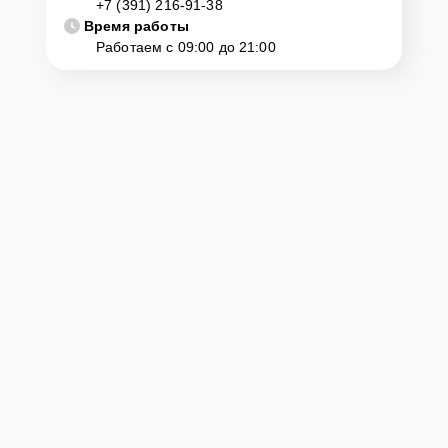
+7 (391) 216-91-38
крупногабаритной техники, он может заказать курьерскую
Время работы
доставку или услугу выезда мастера. Специалист приедет в
Работаем с 09:00 до 21:00
удобное место и время, проведет тщательную диагностику и при
наличии оборудования осуществит оперативный ремонт.
Как приехать в сервисный
центр
Клиент может самостоятельно привезти устройство на
диагностику и ремонт. Для этого нужно позвонить по телефону
горячей линии или оставить заявку, согласовать удобное время и
подъехать по адресу: г. Красноярск, ул. Авиаторов, 1.
Ответственность за
технику
Сервисный центр Hurakan-Servis несет полную ответственность
за сохранность техники и безопасность личных данных на
ремонтируемых устройствах клиентов, в соответствии с
действующим законодательством Российской Федерации.