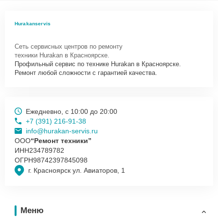
Как начать ремонт
Для запуска процесса ремонта слайсера Hurakan HKN-HMS300
Hurakanservis
нужно просто оставить
Заявку на сайте
или позвонить телефону
горячей линии: +7 (391) 216-91-38. Наши специалисты оперативно
Сеть сервисных центров по ремонту
проконсультируют по всем необходимым вопросам, запишут на
техники Hurakan в Красноярске.
диагностику, подскажут с вариантами курьерской доставки или
Профильный сервис по технике Hurakan в Красноярске.
оформят выезд мастера в удобное время и место.
Ремонт любой сложности с гарантией качества.
Ежедневно, с 10:00 до 20:00
+7 (391) 216-91-38
info@hurakan-servis.ru
ООО
“Ремонт техники”
ИНН
234789782
ОГРН
98742397845098
г. Красноярск ул. Авиаторов, 1
Меню