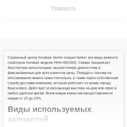
быстро и точноdiagnostikировать поломки и восстанавливать
Развернуть
технику с сохранением гарантии до 3 лет. Наши мастера
решают сложные случаи: от замены матриц и материнских
плат до ремонта после залития и восстановления данных.
Благодаря высокой квалификации и ответственному подходу
клиенты получают быстрый, качественный ремонт и понятные
объяснения по результатам диагностики.
Сервисный центр Hurakan-Servis осуществляет все виды ремонта
слайсеров Hurakan модели HKN-HMS300. Сервис предлагает
бесплатную консультацию, высокоточную диагностику и
фиксированные для всех клиентов цены. Передать технику на
обслуживание можно самостоятельно, а также через собственную
службу доставки компании, которая работает по всему городу
Красноярск. Действует услуга выезда мастера на дом или офис в
любое удобное время. Всем новым клиентам предоставляются
скидки от 15 до 20%.
Виды используемых
запчастей