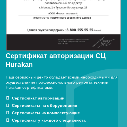
Сертификат авторизации СЦ
Hurakan
Наш сервисный центр обладает всеми необходимыми для
осуществления профессионального ремонта техники
Hurakan сертификатами:
Сертификат авторизации
Сертификаты на оборудование
Сертификаты на комплектующие
Сертификат у каждого специалиста