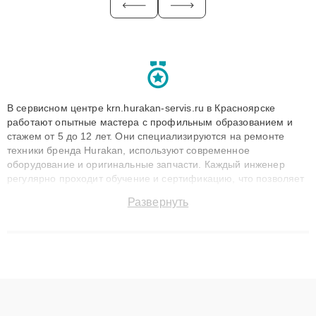
В сервисном центре krn.hurakan-servis.ru в Красноярске
работают опытные мастера с профильным образованием и
стажем от 5 до 12 лет. Они специализируются на ремонте
техники бренда Hurakan, используют современное
оборудование и оригинальные запчасти. Каждый инженер
регулярно проходит обучение и сертификацию, что позволяет
быстро и точноdiagnostikировать поломки и восстанавливать
Развернуть
технику с сохранением гарантии до 3 лет. Наши мастера
решают сложные случаи: от замены матриц и материнских
плат до ремонта после залития и восстановления данных.
Благодаря высокой квалификации и ответственному подходу
клиенты получают быстрый, качественный ремонт и понятные
объяснения по результатам диагностики.