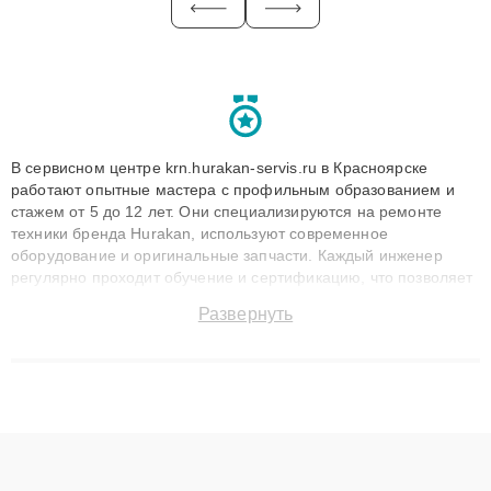
В сервисном центре krn.hurakan-servis.ru в Красноярске
работают опытные мастера с профильным образованием и
стажем от 5 до 12 лет. Они специализируются на ремонте
техники бренда Hurakan, используют современное
оборудование и оригинальные запчасти. Каждый инженер
регулярно проходит обучение и сертификацию, что позволяет
быстро и точноdiagnostikировать поломки и восстанавливать
Развернуть
технику с сохранением гарантии до 3 лет. Наши мастера
решают сложные случаи: от замены матриц и материнских
плат до ремонта после залития и восстановления данных.
Благодаря высокой квалификации и ответственному подходу
клиенты получают быстрый, качественный ремонт и понятные
объяснения по результатам диагностики.