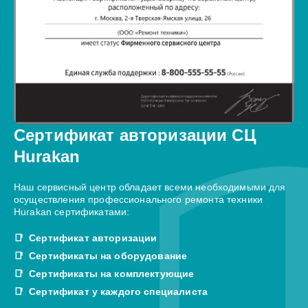
Сертификат авторизации СЦ
Hurakan
Наш сервисный центр обладает всеми необходимыми для
осуществления профессионального ремонта техники
Hurakan сертификатами:
Сертификат авторизации
Сертификаты на оборудование
Сертификаты на комплектующие
Сертификат у каждого специалиста