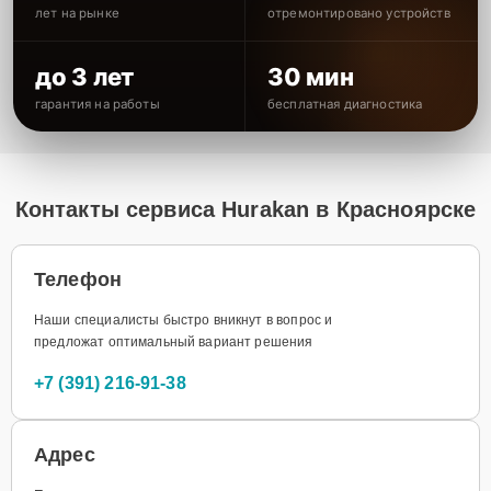
лет на рынке
отремонтировано устройств
до 3 лет
30 мин
гарантия на работы
бесплатная диагностика
Контакты сервиса Hurakan в Красноярске
Телефон
Наши специалисты быстро вникнут в вопрос и
предложат оптимальный вариант решения
+7 (391) 216-91-38
Адрес